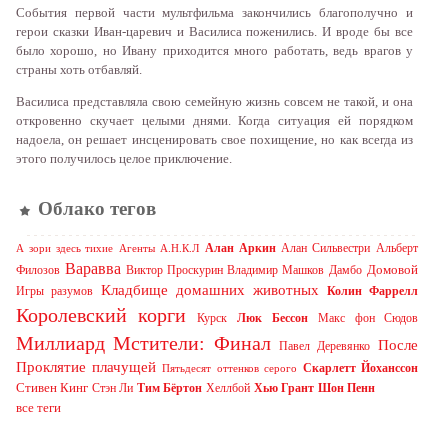
События первой части мультфильма закончились благополучно и
герои сказки Иван-царевич и Василиса поженились. И вроде бы все
было хорошо, но Ивану приходится много работать, ведь врагов у
страны хоть отбавляй.
Василиса представляла свою семейную жизнь совсем не такой, и она
откровенно скучает целыми днями. Когда ситуация ей порядком
надоела, он решает инсценировать свое похищение, но как всегда из
этого получилось целое приключение.
Облако тегов
Алан Аркин
Алан Сильвестри
Альберт
А зори здесь тихие
Агенты А.Н.К.Л
Варавва
Домовой
Филозов
Виктор Проскурин
Владимир Машков
Дамбо
Кладбище домашних животных
Игры разумов
Колин Фаррелл
Королевский корги
Курск
Люк Бессон
Макс фон Сюдов
Миллиард
Мстители: Финал
После
Павел Деревянко
Проклятие плачущей
Скарлетт Йоханссон
Пятьдесят оттенков серого
Стивен Кинг
Стэн Ли
Тим Бёртон
Хеллбой
Хью Грант
Шон Пенн
все теги