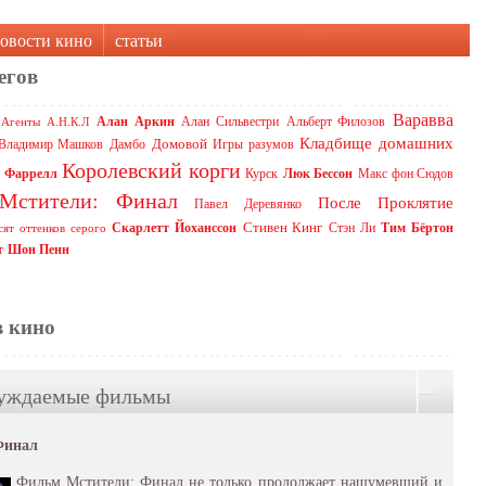
овости кино
статьи
егов
Варавва
Алан Аркин
Алан Сильвестри
Альберт Филозов
Агенты А.Н.К.Л
Кладбище домашних
Домовой
Владимир Машков
Дамбо
Игры разумов
Королевский корги
 Фаррелл
Курск
Люк Бессон
Макс фон Сюдов
Мстители: Финал
После
Проклятие
Павел Деревянко
Стивен Кинг
Скарлетт Йоханссон
Стэн Ли
Тим Бёртон
сят оттенков серого
т
Шон Пенн
в кино
уждаемые фильмы
Финал
Фильм Мстители: Финал не только продолжает нашумевший и