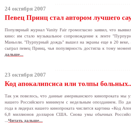
24 октября 2007
Певец Принц стал автором лучшего са
Популярный журнал Vanity Fair громогласно заявил, что выяв
кино: им стало музыкальное сопровождение к ленте "Пурпурн
Маньоли. "Пурпурный дождь" вышел на экраны еще в 20 веке, 
сыграл певец Принц, чья популярность достигла к тому моменту
дальше...
23 октября 2007
Код апокалипсиса или толпы больных..
Так уж повелось, что данные американского кинопроката мы уз
нашего Российского минимум с недельным опозданием. По да
года в лидерах нашего кинопроката числится картина «Код Апо
6,8 миллионов долларов США. Снова умы обычных Российск
...
Читать дальше...