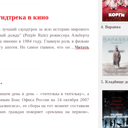
ундтрека в кино
4.
Варавва
ил лучший саундтрек за всю историю мирового
ый дождь" (Purple Rain) режиссера Альберта
а именно в 1984 году. Главную роль в фильме
 апогея. Но самое главное, что он ...
Читать
.
5.
Кладбище д
наем день в день – «тютелька в тютельку», а
нным Бокс Офиса России на 14 октября 2007
калипсиса», ее сборы на тот момент составили
их граждан покоряет «реклама на первом».