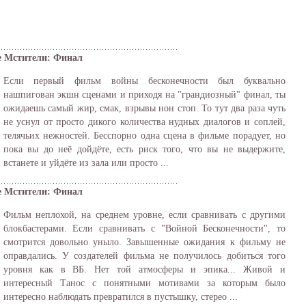
е Мстители: Финал
Если первый фильм войны бесконечности был буквально
нашпигован экшн сценами и приходя на "грандиозный" финал, ты
ожидаешь самый жир, смак, взрывы нон стоп. То тут два раза чуть
не уснул от просто дикого количества нудных диалогов и соплей,
телячьих нежностей. Бесспорно одна сцена в фильме порадует, но
пока вы до неё дойдёте, есть риск того, что вы не выдержите,
встанете и уйдёте из зала или просто ...
е Мстители: Финал
Фильм неплохой, на среднем уровне, если сравнивать с другими
блокбастерами. Если сравнивать с "Войной Бесконечности", то
смотрится довольно уныло. Завышенные ожидания к фильму не
оправдались. У создателей фильма не получилось добиться того
уровня как в ВБ. Нет той атмосферы и эпика... Живой и
интересный Танос с понятными мотивами за которым было
интересно наблюдать превратился в пустышку, стерео ...