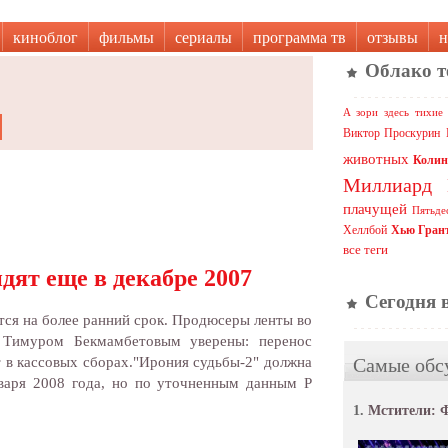
киноблог
фильмы
сериалы
программа тв
отзывы
н
Облако т
А зори здесь тихие
Виктор Проскурин
животных
Колин
Миллиард
плачущей
Пятьде
Хеллбой
Хью Гран
все теги
ят еще в декабре 2007
Сегодня 
тся на более ранний срок. Продюсеры ленты во
 Тимуром Бекмамбетовым уверены: перенос
Самые обс
 в кассовых сборах."Ирония судьбы-2" должна
нваря 2008 года, но по уточненным данным Р
1.
Мстители: 