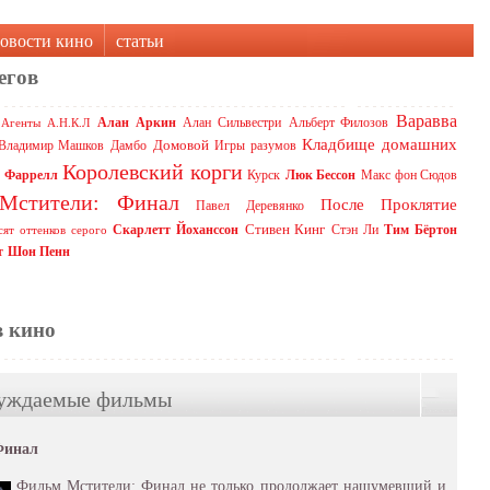
овости кино
статьи
егов
Варавва
Алан Аркин
Алан Сильвестри
Альберт Филозов
Агенты А.Н.К.Л
Кладбище домашних
Домовой
Владимир Машков
Дамбо
Игры разумов
Королевский корги
 Фаррелл
Курск
Люк Бессон
Макс фон Сюдов
Мстители: Финал
После
Проклятие
Павел Деревянко
Стивен Кинг
Скарлетт Йоханссон
Стэн Ли
Тим Бёртон
сят оттенков серого
т
Шон Пенн
в кино
уждаемые фильмы
Финал
Фильм Мстители: Финал не только продолжает нашумевший и