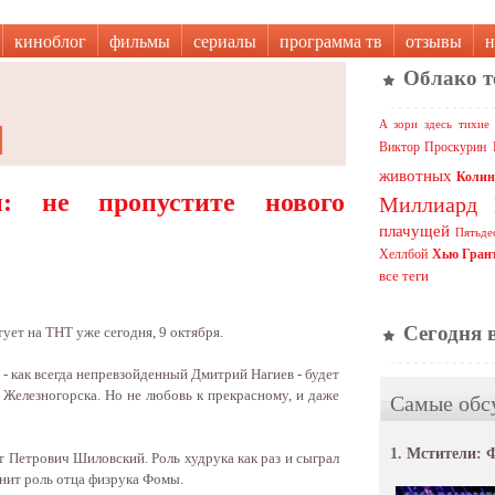
киноблог
фильмы
сериалы
программа тв
отзывы
н
Облако т
А зори здесь тихие
Виктор Проскурин
животных
Колин
н: не пропустите нового
Миллиард
плачущей
Пятьде
Хеллбой
Хью Гран
все теги
Сегодня 
ует на ТНТ уже сегодня, 9 октября.
 - как всегда непревзойденный Дмитрий Нагиев - будет
Железногорска. Но не любовь к прекрасному, и даже
Самые обс
1.
Мстители: 
т Петрович Шиловский. Роль худрука как раз и сыграл
нит роль отца физрука Фомы.