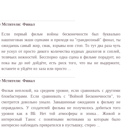
е Мстители: Финал
Если первый фильм войны бесконечности был буквально
нашпигован экшн сценами и приходя на "грандиозный" финал, ты
ожидаешь самый жир, смак, взрывы нон стоп. То тут два раза чуть
не уснул от просто дикого количества нудных диалогов и соплей,
телячьих нежностей. Бесспорно одна сцена в фильме порадует, но
пока вы до неё дойдёте, есть риск того, что вы не выдержите,
встанете и уйдёте из зала или просто ...
е Мстители: Финал
Фильм неплохой, на среднем уровне, если сравнивать с другими
блокбастерами. Если сравнивать с "Войной Бесконечности", то
смотрится довольно уныло. Завышенные ожидания к фильму не
оправдались. У создателей фильма не получилось добиться того
уровня как в ВБ. Нет той атмосферы и эпика... Живой и
интересный Танос с понятными мотивами за которым было
интересно наблюдать превратился в пустышку, стерео ...