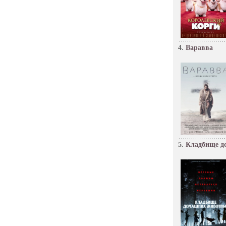
4.
Варавва
5.
Кладбище д