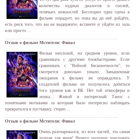
количества нудных диалогов и соплей,
телячьих нежностей. Бесспорно одна сцена в
фильме порадует, но пока вы до неё дойдёте,
есть риск того, что вы не выдержите, встанете и уйдёте из зала
или просто ...
Отзыв о фильме Мстители: Финал
Фильм неплохой, на среднем уровне, если
сравнивать с другими блокбастерами. Если
сравнивать с "Войной Бесконечности", то
смотрится довольно уныло. Завышенные
ожидания к фильму не оправдались. У
создателей фильма не получилось добиться
того уровня как в ВБ. Нет той атмосферы и
эпика... Живой и интересный Танос с
понятными мотивами за которым было интересно наблюдать
превратился в пустышку, стерео ...
Отзыв о фильме Мстители: Финал
Очень разочаровался, из всех частей, эта самая
худшая для меня! Ничего получше придумать