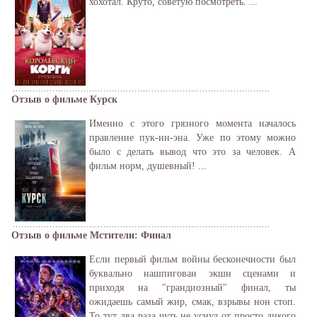
хохотал. Круто, советую посмотреть. ...
Отзыв о фильме Курск
Именно с этого грязного момента началось
правление пук-ин-эна. Уже по этому можно
было с делать вывод что это за человек. А
фильм норм, душевный! ...
Отзыв о фильме Мстители: Финал
Если первый фильм войны бесконечности был
буквально нашпигован экшн сценами и
приходя на "грандиозный" финал, ты
ожидаешь самый жир, смак, взрывы нон стоп.
То тут два раза чуть не уснул от просто дикого