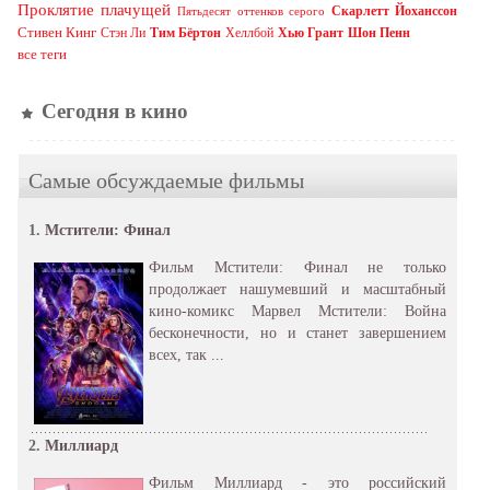
Проклятие плачущей
Скарлетт Йоханссон
Пятьдесят оттенков серого
Стивен Кинг
Стэн Ли
Тим Бёртон
Хеллбой
Хью Грант
Шон Пенн
все теги
Сегодня в кино
Самые обсуждаемые фильмы
1.
Мстители: Финал
Фильм Мстители: Финал не только
продолжает нашумевший и масштабный
кино-комикс Марвел Мстители: Война
бесконечности, но и станет завершением
всех, так ...
2.
Миллиард
Фильм Миллиард - это российский