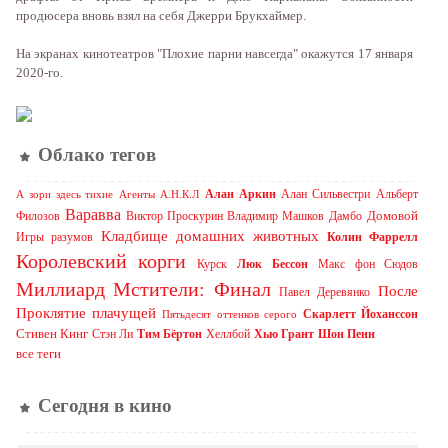
продюсера вновь взял на себя Джерри Брукхаймер.
На экранах кинотеатров "Плохие парни навсегда" окажутся 17 января
2020-го.
Облако тегов
Алан Аркин
Алан Сильвестри
Альберт
А зори здесь тихие
Агенты А.Н.К.Л
Варавва
Домовой
Филозов
Виктор Проскурин
Владимир Машков
Дамбо
Кладбище домашних животных
Игры разумов
Колин Фаррелл
Королевский корги
Курск
Люк Бессон
Макс фон Сюдов
Миллиард
Мстители: Финал
После
Павел Деревянко
Проклятие плачущей
Скарлетт Йоханссон
Пятьдесят оттенков серого
Стивен Кинг
Стэн Ли
Тим Бёртон
Хеллбой
Хью Грант
Шон Пенн
все теги
Сегодня в кино