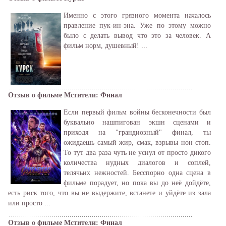
Именно с этого грязного момента началось
правление пук-ин-эна. Уже по этому можно
было с делать вывод что это за человек. А
фильм норм, душевный! ...
Отзыв о фильме Мстители: Финал
Если первый фильм войны бесконечности был
буквально нашпигован экшн сценами и
приходя на "грандиозный" финал, ты
ожидаешь самый жир, смак, взрывы нон стоп.
То тут два раза чуть не уснул от просто дикого
количества нудных диалогов и соплей,
телячьих нежностей. Бесспорно одна сцена в
фильме порадует, но пока вы до неё дойдёте,
есть риск того, что вы не выдержите, встанете и уйдёте из зала
или просто ...
Отзыв о фильме Мстители: Финал