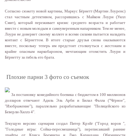
Согласно сюжету новой картины, Маркус Бёрнетт (Мартин Лоуренс)
стал частным детективом, рассорившись с Майком Лоури (Уилл
Смит), который переживает кризис среднего возраста и работает
вместе с новым молодым и самоуверенным напарником. Тем не менее,
Лоури не доверяет своему коллеге и всеми силами пытается наладить
контакт с Бёрнеттом. В итоге старые друзья снова оказываются
вместе, поскольку теперь им предстоит столкнуться с жестоким и
крайне опасным наркобароном, мечтающим отомстить Лоури и
Бёрнетту за гибель его брата.
Плохие парни 3 фото со съемок
За постановку комедийного боевика с бюджетом в 100 миллионов
долларов отвечают Адиль Эль Арби и Билал Фалла ("Чёрное",
"Изображение"), параллельно разрабатывающие "Полицейского из
Беверли-Хиллз 4".
Текущую версию сценария создал Питер Крэйг ("Город воров ",
"Голодные игры: Сойка-пересмешница"), переписавший ранние
драфты от Криса Бремнера и Джо Карнахана. Обязанности