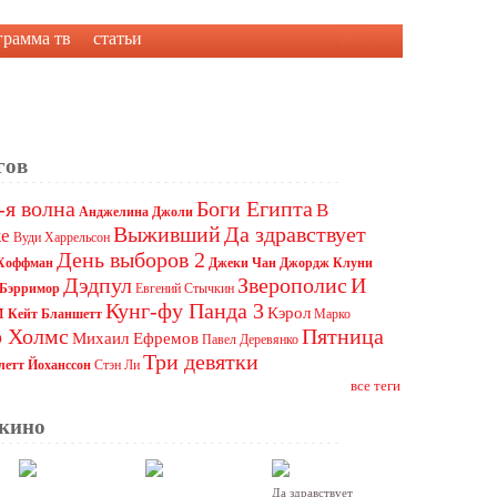
грамма тв
статьи
гов
-я волна
Боги Египта
В
Анджелина Джоли
Выживший
Да здравствует
ке
Вуди Харрельсон
День выборов 2
 Хоффман
Джеки Чан
Джордж Клуни
Дэдпул
Зверополис
И
Бэрримор
Евгений Стычкин
м
Кунг-фу Панда 3
Кэрол
Кейт Бланшетт
Марко
 Холмс
Пятница
Михаил Ефремов
Павел Деревянко
Три девятки
летт Йоханссон
Стэн Ли
все теги
 кино
Да здравствует