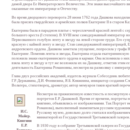
дамой двора Ее Императорского Величества. Эти знаки высочайшего вним
оказанные ею императрице и Отечеству.
Во время дворцового переворота 28 июня 1762 года Дашкова находила
была присяга гвардейских и армейских полков Екатерине II в старом Ка
Екатерина была в парадном платье с чересплечной красной лентой с се
большого креста (I степени). В XVIII веке самодержавный император н
Первозванного голубую ленту и звезду на левой стороне груди. Его су
красную с каймой ленту и звезду. Став самодержавной императрицей, Е
андреевского ордена. Дашкова заметила упущение, попросила у графа Н
Екатерине. Поменяв ленты и звезды, Екатерина отдала екатерининскую
положила знаки екатерининского ордена в карман. Она вспомнила о них 
взяла ленту и звезду и тут же возложила их на Дашкову, отметив этим 
деятельность Екатерины Романовны, несмотря на размолвку с императри
Глава двух российских академий, издатель журнала Собеседник любите
Г.Р. Державина, Д.И. Фонвизина, Я.Б. Княжнина, инициатор создания 
Вольтера, стихотворец, драматург, автор мемуаров таков краткий переч
Несмотря на прижизненную известность и посмертную с
портретов Е.Р. Дашковой. Время от времени, портреты
княгиню, объявлялись ее изображениями. Так Портрет н
Романова), выполненный знаменитым русским художник
И.С.
Русскому музею, довольно долго считался изображением
Майер.
миниатюрой из Государственной Третьяковской галереи.
Княгиня
Е.Р.
В 1930 году в собрание Третьяковской галереи из Госу
Дашкова.