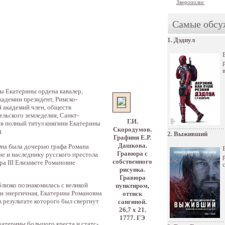
Зверополис
Самые обсу
1.
Дэдпул
ы Екатерины ордена кавалер,
адемии президент, Римско-
 академий член, обществ
льского земледелия, Санкт-
Г.И.
ов полный титул княгини Екатерины
Скородумов.
.
2.
Выживший
Графиня Е.Р.
Дашкова.
Она была дочерью графа Романа
Гравюра с
е и наследнику русского престола
собственного
а III Елизавете Романовне
рисунка.
Гравюра
близко познакомилась с великой
пунктиром,
и энергичная, Екатерина Романовна
оттиск
 результате которого был свергнут
сангиной.
26,7 x 21.
1777. ГЭ
катерины большого креста и статс-