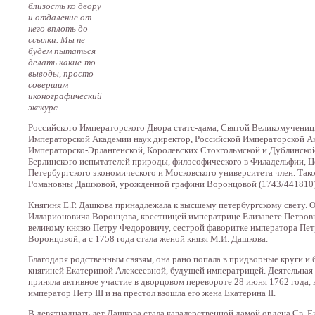
близость ко двору
и отдаление от
него вплоть до
ссылки. Мы не
будем пытаться
делать какие-то
выводы, просто
совершим
иконографический
экскурс
Российского Императорского Двора статс-дама, Святой Великомучениц
Императорской Академии наук директор, Российской Императорской Ак
Императорско-Эрлангенской, Королевских Стокгольмской и Дублинской
Берлинского испытателей природы, философического в Филадельфии, Це
Петербургского экономического и Московского университета член. Так
Романовны Дашковой, урожденной графини Воронцовой (1743/441810)
Княгиня Е.Р. Дашкова принадлежала к высшему петербургскому свету. 
Илларионовича Воронцова, крестницей императрице Елизавете Петровн
великому князю Петру Федоровичу, сестрой фаворитке императора Петр
Воронцовой, а с 1758 года стала женой князя М.И. Дашкова.
Благодаря родственным связям, она рано попала в придворные круги и 
княгиней Екатериной Алексеевной, будущей императрицей. Деятельная 
приняла активное участие в дворцовом перевороте 28 июня 1762 года, в
император Петр III и на престол взошла его жена Екатерина II.
В девятнадцать лет Дашкова стала кавалерственной дамой ордена Св. Е