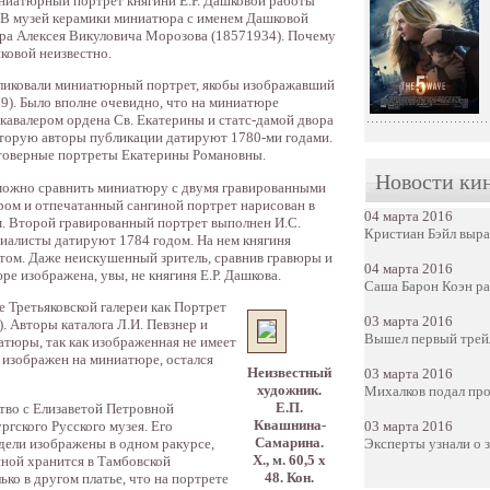
миниатюрный портрет княгини Е.Р. Дашковой работы
. В музей керамики миниатюра с именем Дашковой
ера Алексея Викуловича Морозова (18571934). Почему
ковой неизвестно.
бликовали миниатюрный портрет, якобы изображавший
79). Было вполне очевидно, что на миниатюре
 кавалером ордена Св. Екатерины и статс-дамой двора
которую авторы публикации датируют 1780-ми годами.
стоверные портреты Екатерины Романовны.
Новости ки
, можно сравнить миниатюру с двумя гравированными
ом и отпечатанный сангиной портрет нарисован в
04 марта 2016
м. Второй гравированный портрет выполнен И.С.
Кристиан Бэйл выра
циалисты датируют 1784 годом. На нем княгиня
етом. Даже неискушенный зритель, сравнив гравюры и
04 марта 2016
е изображена, увы, не княгиня Е.Р. Дашкова.
Саша Барон Коэн ра
 Третьяковской галереи как Портрет
03 марта 2016
). Авторы каталога Л.И. Певзнер и
Вышел первый трейл
тюры, так как изображенная не имеет
о изображен на миниатюре, остался
Неизвестный
03 марта 2016
художник.
Михалков подал про
Е.П.
тво с Елизаветой Петровной
Квашнина-
03 марта 2016
гского Русского музея. Его
Самарина.
Эксперты узнали о 
ели изображены в одном ракурсе,
Х., м. 60,5 х
ной хранится в Тамбовской
48. Кон.
ько в другом платье, что на портрете