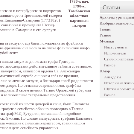
1780-х нач.
Статьи
1790-х.
овского и петербургского портретов
Тамбовская
 миниатюре из Третьяковской галереи
областная
Архитектура и диза
вна Квашнина-Самарина (17731828)
картинная
Изобразительное ис
о советника и президента Юстиц-
галерея
Танцы
вашнина-Самарина и его супруги
Разное
Музыка
на за заслуги отца была пожалована во фрейлины
Инструменты
тве фрейлины она носила на плече фрейлинский шифр
лубой ленте.
Исполнители
Стили и направл
 вышла замуж за дипломата графа Григория
Разное
го впоследствии действительным тайным советником,
Юмор
 камергером, кавалером ордена Св. Александра
оматической службе он ничем себя не проявил,
Анекдоты
л не за личные заслуги, а благодаря своей родовитости
Истории из жизн
ом дворе. По отзывам современников, граф был
Шутки и розыгр
раздным. В своем имении Тагино Орловской губернии
Разное
 и великолепные театральные представления.
состоящей из шести дочерей и сына, была Елизавета
о графское семейство обычно проводило в Тагино.
стил граф М.Д. Бутурлин, оставивший подробное
ской жизни. По словам мемуариста, графиня Елизавета
ыла женщина с сильным характером, граничившим
стию в деле семейного управления.