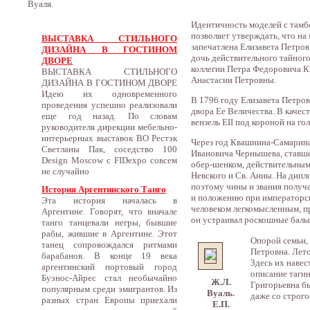
Вуаля.
Идентичность моделей с тамб
позволяет утверждать, что на
ВЫСТАВКА СТИЛЬНОГО
запечатлена Елизавета Петро
ДИЗАЙНА В ГОСТИНОМ
дочь действительного тайног
ДВОРЕ
коллегии Петра Федоровича К
ВЫСТАВКА СТИЛЬНОГО
Анастасии Петровны.
ДИЗАЙНА В ГОСТИНОМ ДВОРЕ
Идею их одновременного
В 1796 году Елизавета Петров
проведения успешно реализовали
двора Ее Величества. В качес
еще год назад. По словам
вензель EII под короной на го
руководителя дирекции мебельно-
интерьерных выставок ВО Рестэк
Через год Квашнина-Самарина
Светланы Пак, соседство 100
Ивановича Чернышева, ставше
Design Moscow с FIDexpo совсем
обер-шенком, действительным
не случайно
Невского и Св. Анны. На дипл
поэтому чины и звания получа
История Аргентинского Танго
и положению при императорск
Эта история началась в
человеком легкомысленным, п
Аргентине. Говорят, что вначале
он устраивал роскошные балы
танго танцевали негры, бывшие
рабы, жившие в Аргентине. Этот
Опорой семьи, 
танец сопровождался ритмами
Петровна. Лет
барабанов. В конце 19 века
Здесь их наве
аргентинский портовый город
описание тагин
Буэнос-Айрес стал необычайно
Ж.Л.
Григорьевна б
популярным среди эмигрантов. Из
Вуаль.
даже со строго
разных стран Европы приехали
Е.П.