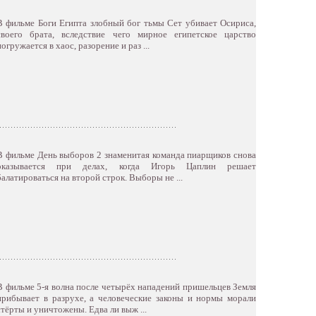
В фильме Боги Египта злобный бог тьмы Сет убивает Осириса,
своего брата, вследствие чего мирное египетское царство
погружается в хаос, разорение и раз ...
В фильме День выборов 2 знаменитая команда пиарщиков снова
оказывается при делах, когда Игорь Цаплин решает
балатироваться на второй строк. Выборы не ...
В фильме 5-я волна после четырёх нападений пришельцев Земля
прибывает в разрухе, а человеческие законы и нормы морали
стёрты и уничтожены. Едва ли выж ...