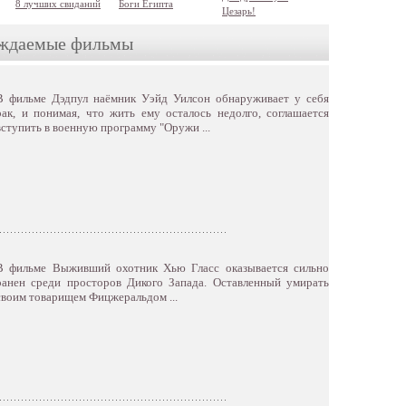
8 лучших свиданий
Боги Египта
Цезарь!
ждаемые фильмы
В фильме Дэдпул наёмник Уэйд Уилсон обнаруживает у себя
рак, и понимая, что жить ему осталось недолго, соглашается
вступить в военную программу "Оружи ...
В фильме Выживший охотник Хью Гласс оказывается сильно
ранен среди просторов Дикого Запада. Оставленный умирать
своим товарищем Фицжеральдом ...