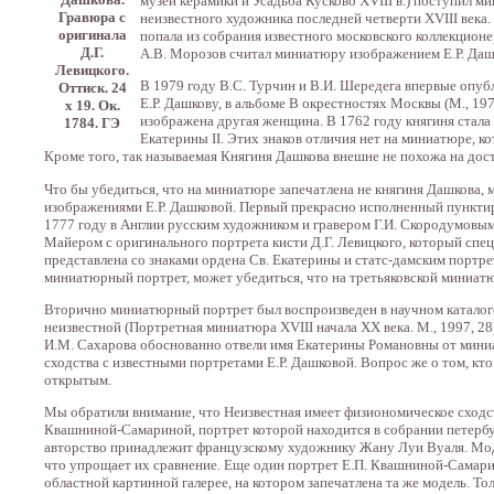
музей керамики и Усадьба Кусково XVIII в.) поступил 
Гравюра с
неизвестного художника последней четверти XVIII века
оригинала
попала из собрания известного московского коллекцион
Д.Г.
А.В. Морозов считал миниатюру изображением Е.Р. Даш
Левицкого.
В 1979 году В.С. Турчин и В.И. Шередега впервые опу
Оттиск. 24
Е.Р. Дашкову, в альбоме В окрестностях Москвы (М., 19
х 19. Ок.
изображена другая женщина. В 1762 году княгиня стала
1784. ГЭ
Екатерины II. Этих знаков отличия нет на миниатюре, 
Кроме того, так называемая Княгиня Дашкова внешне не похожа на до
Что бы убедиться, что на миниатюре запечатлена не княгиня Дашкова
изображениями Е.Р. Дашковой. Первый прекрасно исполненный пунктир
1777 году в Англии русским художником и гравером Г.И. Скородумовы
Майером с оригинального портрета кисти Д.Г. Левицкого, который спе
представлена со знаками ордена Св. Екатерины и статс-дамским портр
миниатюрный портрет, может убедиться, что на третьяковской миниатюр
Вторично миниатюрный портрет был воспроизведен в научном каталоге
неизвестной (Портретная миниатюра XVIII начала XX века. М., 1997, 28
И.М. Сахарова обоснованно отвели имя Екатерины Романовны от миниа
сходства с известными портретами Е.Р. Дашковой. Вопрос же о том, кт
открытым.
Мы обратили внимание, что Неизвестная имеет физиономическое сходс
Квашниной-Самариной, портрет которой находится в собрании петербур
авторство принадлежит французскому художнику Жану Луи Вуаля. Мод
что упрощает их сравнение. Еще один портрет Е.П. Квашниной-Самари
областной картинной галерее, на котором запечатлена та же модель. Тол