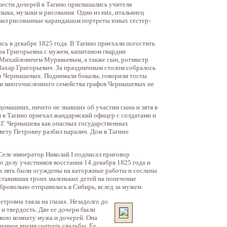
шести дочерей в Тагино приглашались учителя
зыка, музыки и рисования. Один из них, итальянец
вил рисованные карандашом портреты юных сестер-
ась в декабре 1825 года. В Тагино приехали погостить
ра Григорьевна с мужем, капитаном гвардии
 Михайловичем Муравьевым, а также сын, ротмистр
 Захар Григорьевич. За праздничным столом собралось
о Чернышевых. Поднимали бокалы, говорили тосты
ни многочисленного семейства графов Чернышевых не
омашних, ничего не знавших об участии сына и зятя в
я в Тагино приехал жандармский офицер с солдатами и
З.Г. Чернышева как опасных государственных
вету Петровну разбил паралич. Дом в Тагино
Селе император Николай I подписал приговор
о делу участников восстания 14 декабря 1825 года и
и зять были осуждены на каторжные работы и сосланы
ставившая троих маленьких детей на попечение
бровольно отправилась в Сибирь, вслед за мужем.
ровна таяла на глазах. Незадолго до
 и твердость. Две ее дочери были
свою комнату мужа и дочерей. Она
ченное время сыграть свадьбы. Ее