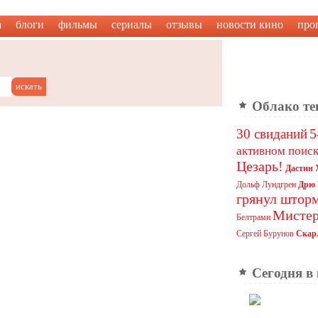
а
блоги
фильмы
сериалы
отзывы
новости кино
про
Облако те
5
30 свиданий
активном поис
Цезарь!
Дастин
Дольф Лундгрен
Дрю 
грянул штор
Мистер
Белтрами
Сергей Бурунов
Скар
Сегодня в