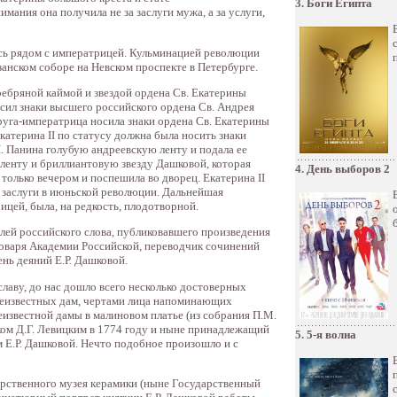
3.
Боги Египта
ания она получила не за заслуги мужа, а за услуги,
сь рядом с императрицей. Кульминацией революции
занском соборе на Невском проспекте в Петербурге.
ребряной каймой и звездой ордена Св. Екатерины
осил знаки высшего российского ордена Св. Андрея
пруга-императрица носила знаки ордена Св. Екатерины
катерина II по статусу должна была носить знаки
. Панина голубую андреевскую ленту и подала ее
 ленту и бриллиантовую звезду Дашковой, которая
4.
День выборов 2
только вечером и поспешила во дворец. Екатерина II
ее заслуги в июньской революции. Дальнейшая
цей, была, на редкость, плодотворной.
лей российского слова, публиковавшего произведения
Словаря Академии Российской, переводчик сочинений
ень деяний Е.Р. Дашковой.
лаву, до нас дошло всего несколько достоверных
 неизвестных дам, чертами лица напоминающих
еизвестной дамы в малиновом платье (из собрания П.М.
ом Д.Г. Левицким в 1774 году и ныне принадлежащий
5.
5-я волна
 Е.Р. Дашковой. Нечто подобное произошло и с
дарственного музея керамики (ныне Государственный