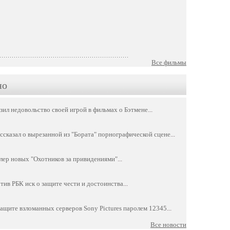
Все фильмы
но
зил недовольство своей игрой в фильмах о Бэтмене
...
ссказал о вырезанной из "Бората" порнографической сцене
...
ер новых "Охотников за привидениями"
...
тив РБК иск о защите чести и достоинства
...
защите взломанных серверов Sony Pictures паролем 12345
...
Все новости