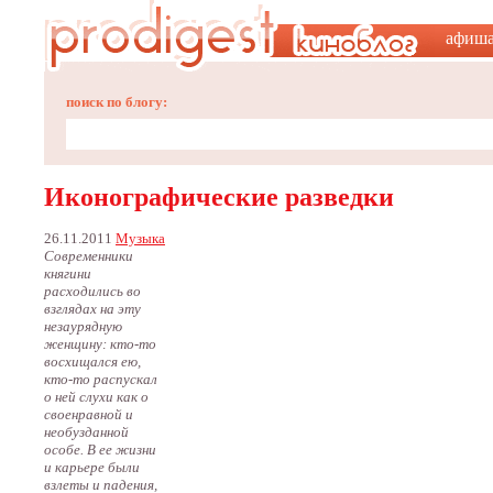
афиш
поиск по блогу:
Иконографические разведки
26.11.2011
Музыка
Современники
княгини
расходились во
взглядах на эту
незаурядную
женщину: кто-то
восхищался ею,
кто-то распускал
о ней слухи как о
своенравной и
необузданной
особе. В ее жизни
и карьере были
взлеты и падения,