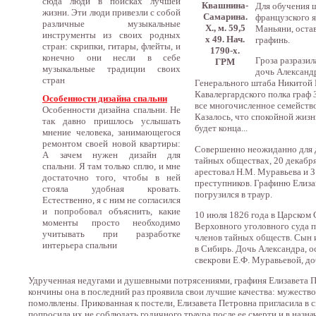
сюда люди в поисках лучшей
Квашнина-
Для обучения 
жизни. Эти люди привезли с собой
Самарина.
французского я
различные музыкальные
Х., м. 59,5
Маньяни, оста
инструменты из своих родных
х 49. Нач.
графинь.
стран: скрипки, гитары, флейты, и
1790-х.
конечно они несли в себе
Гроза разразил
ГРМ
музыкальные традиции своих
дочь Александ
стран
Генерального штаба Никитой
Кавалергардского полка граф
Особенности дизайна спальни
все многочисленное семейств
Особенности дизайна спальни. Не
Казалось, что спокойной жиз
так давно пришлось услышать
будет конца...
мнение человека, занимающегося
ремонтом своей новой квартиры:
Совершенно неожиданно для д
А зачем нужен дизайн для
тайных обществах, 20 декабр
спальни. Я там только сплю, и мне
арестовал Н.М. Муравьева и 
достаточно того, чтобы в ней
преступников. Графиню Елиза
стояла удобная кровать.
погрузился в траур.
Естественно, я с ним не согласился
и попробовал объяснить, какие
10 июля 1826 года в Царском 
моменты просто необходимо
Верховного уголовного суда п
учитывать при разработке
членов тайных обществ. Сын 
интерьера спальни
в Сибирь. Дочь Александра, о
свекрови Е.Ф. Муравьевой, до
Удрученная недугами и душевными потрясениями, графиня Елизавета Пет
кончины она в последний раз проявила свои лучшие качества: мужество
помолвлены. Прикованная к постели, Елизавета Петровна пригласила в 
попросила их не соблюдать годичного траура после ее смерти и в назна