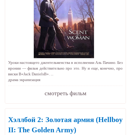
Уроки настоящего джентельменства в исполнении Аль Пачино. Без
иронии — фильм действительно про это. Ну и еще, конечно, про
виски В«Jack DanielsВ». ...
драма
экранизация
cмотреть фильм
Хэллбой 2: Золотая армия
(Hellboy
II: The Golden Army)