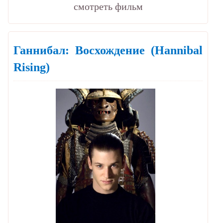
cмотреть фильм
Ганнибал: Восхождение
(Hannibal
Rising)