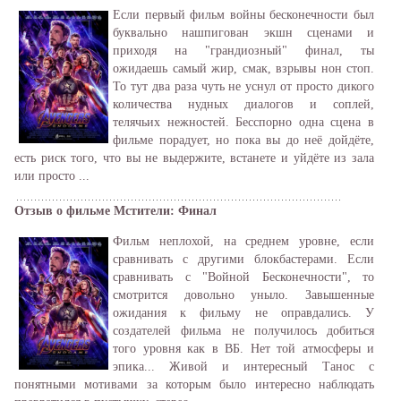
Если первый фильм войны бесконечности был
буквально нашпигован экшн сценами и
приходя на "грандиозный" финал, ты
ожидаешь самый жир, смак, взрывы нон стоп.
То тут два раза чуть не уснул от просто дикого
количества нудных диалогов и соплей,
телячьих нежностей. Бесспорно одна сцена в
фильме порадует, но пока вы до неё дойдёте,
есть риск того, что вы не выдержите, встанете и уйдёте из зала
или просто ...
Отзыв о фильме Мстители: Финал
Фильм неплохой, на среднем уровне, если
сравнивать с другими блокбастерами. Если
сравнивать с "Войной Бесконечности", то
смотрится довольно уныло. Завышенные
ожидания к фильму не оправдались. У
создателей фильма не получилось добиться
того уровня как в ВБ. Нет той атмосферы и
эпика... Живой и интересный Танос с
понятными мотивами за которым было интересно наблюдать