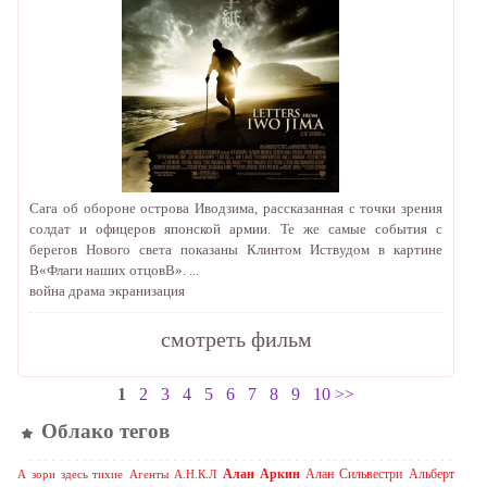
Сага об обороне острова Иводзима, рассказанная c точки зрения
солдат и офицеров японской армии. Те же самые события с
берегов Нового света показаны Клинтом Иствудом в картине
В«Флаги наших отцовВ». ...
война
драма
экранизация
cмотреть фильм
1
2
3
4
5
6
7
8
9
10
>>
Облако тегов
Алан Аркин
Алан Сильвестри
Альберт
А зори здесь тихие
Агенты А.Н.К.Л