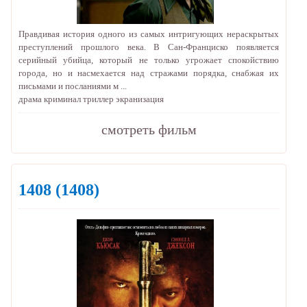
Правдивая история одного из самых интригующих нераскрытых
преступлений прошлого века. В Сан-Франциско появляется
серийный убийца, который не только угрожает спокойствию
города, но и насмехается над стражами порядка, снабжая их
письмами и посланиями м ...
драма
криминал
триллер
экранизация
cмотреть фильм
1408
(1408)