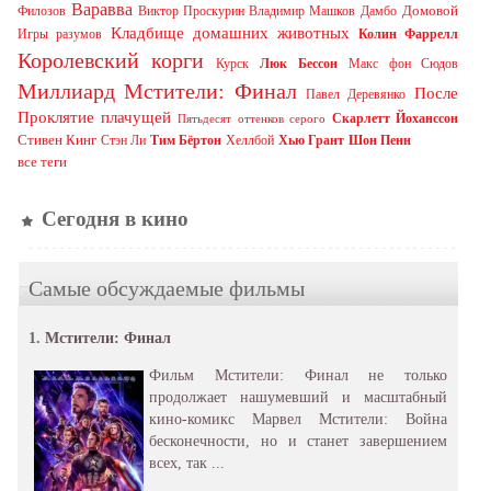
Варавва
Домовой
Филозов
Виктор Проскурин
Владимир Машков
Дамбо
Кладбище домашних животных
Игры разумов
Колин Фаррелл
Королевский корги
Курск
Люк Бессон
Макс фон Сюдов
Миллиард
Мстители: Финал
После
Павел Деревянко
Проклятие плачущей
Скарлетт Йоханссон
Пятьдесят оттенков серого
Стивен Кинг
Стэн Ли
Тим Бёртон
Хеллбой
Хью Грант
Шон Пенн
все теги
Сегодня в кино
Самые обсуждаемые фильмы
1.
Мстители: Финал
Фильм Мстители: Финал не только
продолжает нашумевший и масштабный
кино-комикс Марвел Мстители: Война
бесконечности, но и станет завершением
всех, так ...