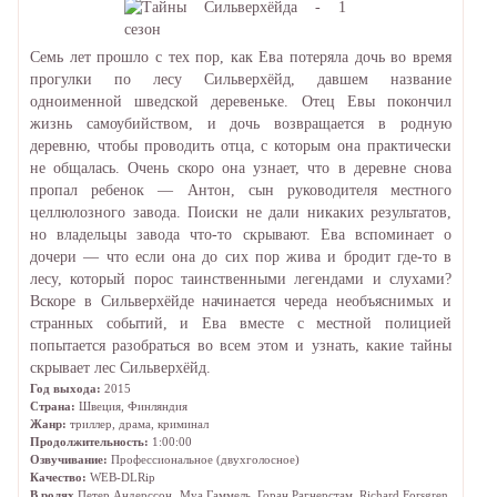
Семь лет прошло с тех пор, как Ева потеряла дочь во время
прогулки по лесу Сильверхёйд, давшем название
одноименной шведской деревеньке. Отец Евы покончил
жизнь самоубийством, и дочь возвращается в родную
деревню, чтобы проводить отца, с которым она практически
не общалась. Очень скоро она узнает, что в деревне снова
пропал ребенок — Антон, сын руководителя местного
целлюлозного завода. Поиски не дали никаких результатов,
но владельцы завода что-то скрывают. Ева вспоминает о
дочери — что если она до сих пор жива и бродит где-то в
лесу, который порос таинственными легендами и слухами?
Вскоре в Сильверхёйде начинается череда необъяснимых и
странных событий, и Ева вместе с местной полицией
попытается разобраться во всем этом и узнать, какие тайны
скрывает лес Сильверхёйд.
Год выхода:
2015
Страна:
Швеция, Финляндия
Жанр:
триллер, драма, криминал
Продолжительность:
1:00:00
Озвучивание:
Профессиональное (двухголосное)
Качество:
WEB-DLRip
В ролях
Петер Андерссон
,
Муа Гаммель
,
Горан Рагнерстам
,
Richard Forsgren
,