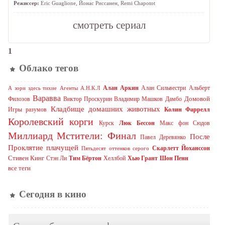
Режиссер:
Eric Guaglione
,
Йонас Риссанен
,
Remi Chapotot
cмотреть сериал
1
Облако тегов
Алан Аркин
Алан Сильвестри
Альберт
А зори здесь тихие
Агенты А.Н.К.Л
Варавва
Домовой
Филозов
Виктор Проскурин
Владимир Машков
Дамбо
Кладбище домашних животных
Игры разумов
Колин Фаррелл
Королевский корги
Курск
Люк Бессон
Макс фон Сюдов
Миллиард
Мстители: Финал
После
Павел Деревянко
Проклятие плачущей
Скарлетт Йоханссон
Пятьдесят оттенков серого
Стивен Кинг
Стэн Ли
Тим Бёртон
Хеллбой
Хью Грант
Шон Пенн
все теги
Сегодня в кино