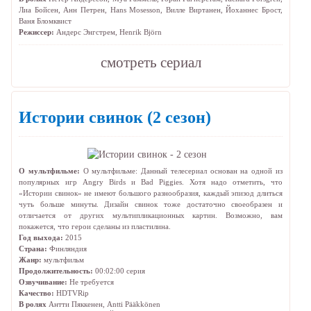
Лиа Бойсен
,
Анн Петрен
,
Hans Mosesson
,
Вилле Виртанен
,
Йоханнес Брост
,
Ваня Бломквист
Режиссер:
Андерс Энгстрем
,
Henrik Björn
cмотреть сериал
Истории свинок
(2 сезон)
О мультфильме:
О мультфильме: Данный телесериал основан на одной из
популярных игр Angry Birds и Bad Piggies. Хотя надо отметить, что
«Истории свинок» не имеют большого разнообразия, каждый эпизод длиться
чуть больше минуты. Дизайн свинок тоже достаточно своеобразен и
отличается от других мультипликационных картин. Возможно, вам
покажется, что герои сделаны из пластилина.
Год выхода:
2015
Страна:
Финляндия
Жанр:
мультфильм
Продолжительность:
00:02:00 серия
Озвучивание:
Не требуется
Качество:
HDTVRip
В ролях
Антти Пяккенен
,
Antti Pääkkönen